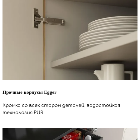
r
a
a
p
m
p
Прочные корпусы Egger
Кромка со всех сторон деталей, водостойкая
технология PUR