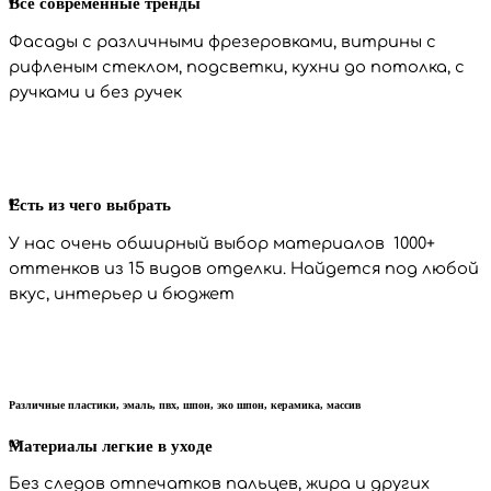
01
Все современные тренды
Фасады с различными фрезеровками, витрины с
рифленым стеклом, подсветки, кухни до потолка, с
ручками и без ручек
02
Есть из чего выбрать
У нас очень обширный выбор материалов 1000+
оттенков из 15 видов отделки. Найдется под любой
вкус, интерьер и бюджет
Различные пластики, эмаль, пвх, шпон, эко шпон, керамика, массив
03
Материалы легкие в уходе
Без следов отпечатков пальцев, жира и других