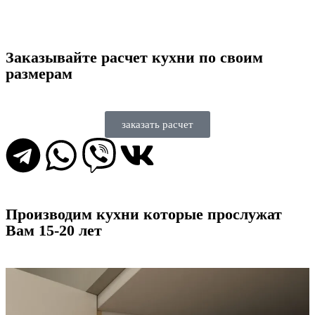
Заказывайте расчет кухни
по своим
размерам
заказать расчет
T
W
V
V
e
h
i
k
l
a
b
Производим кухни
которые прослужат
Вам 15-20 лет
e
t
e
g
s
r