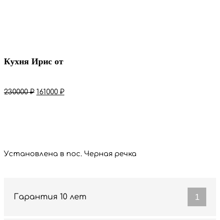
Кухня Ирис от
Первоначальная
Текущая
230000
₽
161000
₽
цена
цена:
составляла
161000 ₽.
Стоимость в базовой комплектации за 2 м
230000 ₽.
Установлена в пос. Черная речка
1
Гарантия 10 лет