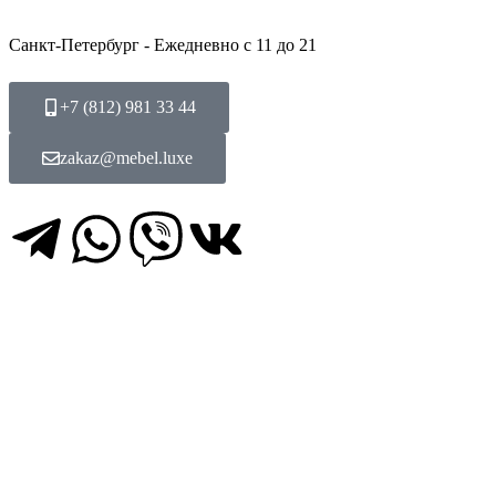
Перейти
к
Санкт-Петербург - Ежедневно с 11 до 21
содержимому
+7 (812) 981 33 44
zakaz@mebel.luxe
T
W
V
V
e
h
i
k
l
a
b
e
t
e
g
s
r