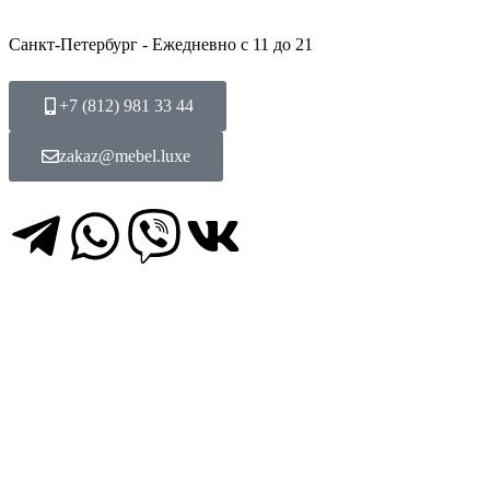
Перейти
к
Санкт-Петербург - Ежедневно с 11 до 21
содержимому
+7 (812) 981 33 44
zakaz@mebel.luxe
T
W
V
V
e
h
i
k
l
a
b
e
t
e
g
s
r