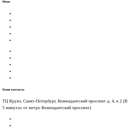
Меню
Главная
Кухни
Шкафы
Гардеробные
Контакты
Главная
Кухни
Шкафы
Гардеробные
Контакты
Наши контакты
ТЦ Круиз, Санкт-Петербург, Комендантский проспект д. 4, к 2 (В
5 минутах от метро Комендантский проспект)
Email: zakaz@absolut.luxe
Телефон: +7 (812) 981-33-44